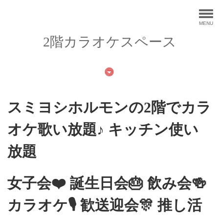
MENU
2階カラオケスペース
スミヨシホルモンの2階でカラ
オケ歌い放題♪ キッチン使い
放題
女子会❤️ 誕生日会🎂 飲み会🍻
カラオケ🎙️ 歓送迎会🎊 推し活