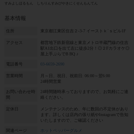
すみよしほるもん しちりんすみびやきにくせんもんてん
基本情報
住所
東京都江東区住吉２-3-7 イーストｋ`ｓビル1F
アクセス
都営地下鉄新宿線と東京メトロ半蔵門線の住吉
駅A1出口を出て左に徒歩2分！◎２Fカラオケ◎
屋上手ぶらでB BQ ♪
電話番号
03-6659-2690
営業時間
月～日、祝日、祝前日: 06:00～翌6:00
24時間営業
お問い合わせ時
24時間随時承っておりますので、お気軽にご連
間
絡ください。
定休日
メンテナンスのため、年に数回の不定休があり
ます。詳しくは店内の張り紙やInstagramで告知
いたしますので、ご確認ください
関連ページ
ホットペッパーグルメ