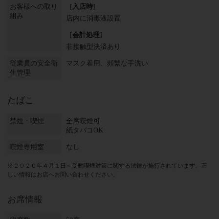
お客様への取り
[
入店時
]
組み
店内に消毒液設置
[
会計処理
]
非接触型決済あり
従業員の安全衛
マスク着用
頻繁な手洗い
生管理
たばこ
禁煙・喫煙
全席喫煙可
紙タバコOK
喫煙専用室
なし
※２０２０年４月１日～受動喫煙対策に関する法律が施行されています。正
しい情報はお店へお問い合わせください。
お席情報