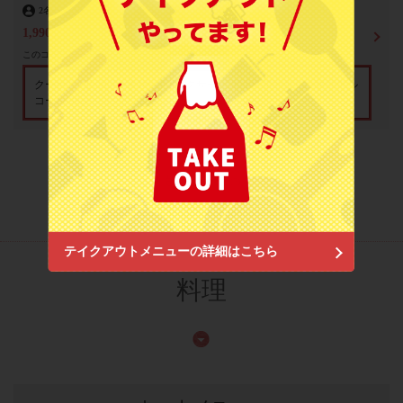
2名
～
飲み放題あり
1,990円
(税込)
スミヨシホルモン 七輪炭火焼肉専門店
東京都江東区住吉２-3-7 イーストｋ`ｓビル1F
このコースで使えるクーポン
https://sumihoru.owst.jp/
クーポン1提示につき1杯ドリンクサービス（ソフトドリンク、アル
コールOK）
お店情報をコピー
もっと見る
(5)
閉じる
テイクアウトメニューの詳細はこちら
料理