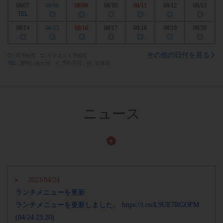
08/07
08/08
08/09
08/10
08/11
08/12
08/13
TEL
◎
◎
◎
◎
◎
◎
08/14
08/15
08/16
08/17
08/18
08/19
08/20
◎
◎
◎
◎
◎
◎
◎
その他の日付を見る
◎
即予約可
□
リクエスト予約可
TEL
要問い合わせ
×
予約不可
休
定休日
ニュース
2023/04/24
ランチメニューを更新
ランチメニューを更新しました。 https://t.co/L9UE7RGOFM
(04/24 23:20)