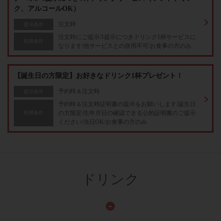
ク、アルコールOK）
注文時
提示条件
注文時にご提示/1提示につきドリンク1杯サービスに
利用条件
なります/他サービスとの併用不可/お食事の方のみ
【誕生日の方限定】お好きなドリンク1杯プレゼント！
予約時＆注文時
提示条件
予約時＆注文時証明書の提示をお願いします/誕生日
の方限定/生年月日の確認できる公的証明書のご提示
利用条件
ください/当日OK/お食事の方のみ
ドリンク