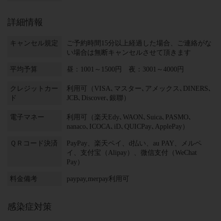
詳細情報
キャンセル規定
ご予約時間15分以上経過した場合、ご連絡がな
い場合は無断キャンセルさせて頂きます
平均予算
昼：1001～1500円 夜：3001～4000円
クレジットカー
利用可（VISA､マスター､アメックス､DINERS､
ド
JCB､Discover､銀聯）
電子マネー
利用可（楽天Edy､WAON､Suica､PASMO､
nanaco､ICOCA､iD､QUICPay､ApplePay）
ＱＲコード決済
PayPay、楽天ペイ、d払い、au PAY、メルペ
イ、支付宝（Alipay）、微信支付（WeChat
Pay）
料金備考
paypay,merpay利用可
感染症対策