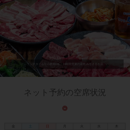
ランチタイムから乾杯OK！24時間営業の昼飲みできるお店
ネット予約の空席状況
金
土
日
月
火
水
木