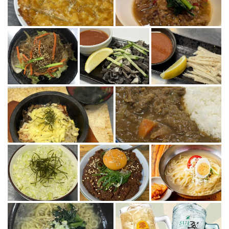
この店舗情報をシェアする
写真 | スミヨシホルモン 七輪炭火焼肉専門店
東京都江東区住吉２-3-7 イーストｋ`ｓビル1F
https://sumihoru.owst.jp/gallery
お店情報をコピー
閉じる